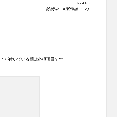
Next Post
診断学・A型問題（52）
。
*
が付いている欄は必須項目です