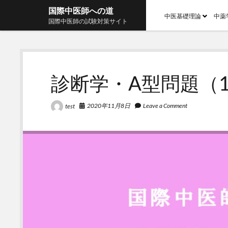
国際中医師への道
open
中医基礎理論
中薬
国際中医師の試験対策サイト
menu
診断学・A型問題（1
2020年11月8日
Leave a Comment
test