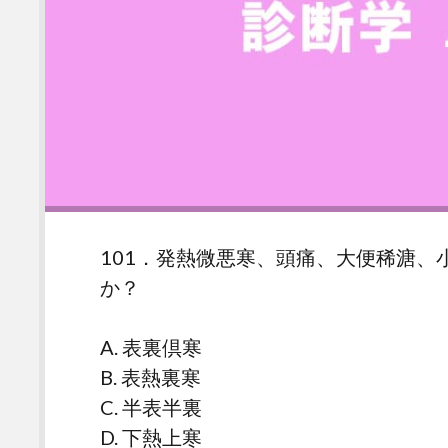
101．発熱微悪寒、頭痛、大便稀溏
か？
A. 表裏倶寒
B. 表熱裏寒
C. 半表半裏
D. 下熱上寒