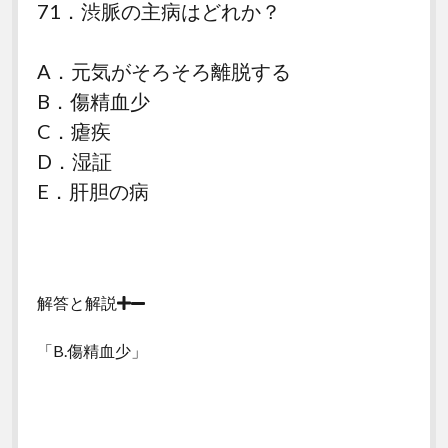
71．渋脈の主病はどれか？
A．元気がそろそろ離脱する
B．傷精血少
C．瘧疾
D．湿証
E．肝胆の病
解答と解説
「B.傷精血少」