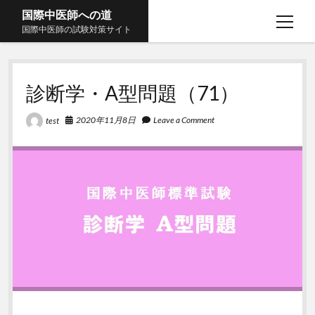
国際中医師への道
open
国際中医師の試験対策サイト
menu
中医基礎理論
open
menu
診断学・A型問題（71）
中薬学
中医基礎理論・A問題
open
menu
方剤学･A問題
中薬学・A問題
2020年11月8日
Leave a Comment
test
臨床学科
open
menu
臨床学科Ａ問題
twitter